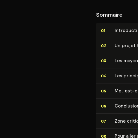
Sommaire
In­tro­duc­t
01
Un projet 
02
Les moyen
03
Les princi
04
Moi, est-c
05
Conclusio
06
Zone criti
07
Pour aller 
08