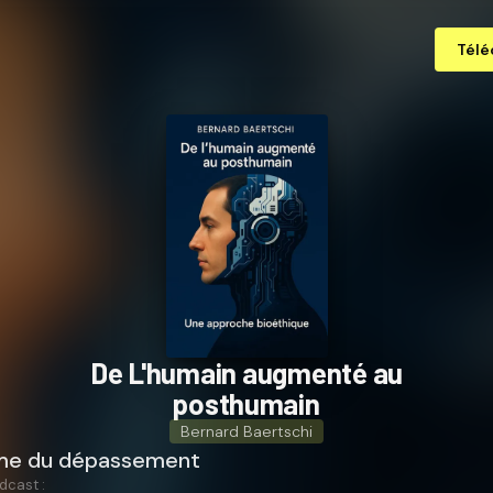
Télé
De L'humain augmenté au
posthumain
Bernard Baertschi
me du dépassement
dcast :