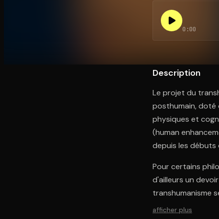
0:00
Ouvre l'app Appareil photo, pointe sur le code. C'est g
Description
Le projet du trans
posthumain, doté d
physiques et cogni
(human enhancement
depuis les débuts 
Pour certains phil
d'ailleurs un devoi
transhumanisme s
afficher plus