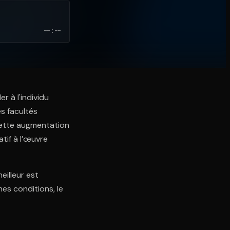
--:--
r à l'individu
s facultés
 cette augmentation
tif à l’œuvre
eilleur est
nes conditions, le