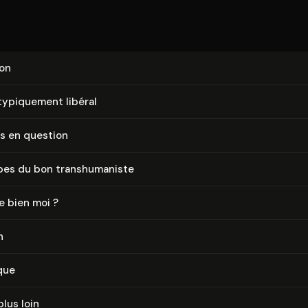
ion
typiquement libéral
s en question
pes du bon trans­hu­ma­niste
e bien moi ?
n
que
plus loin