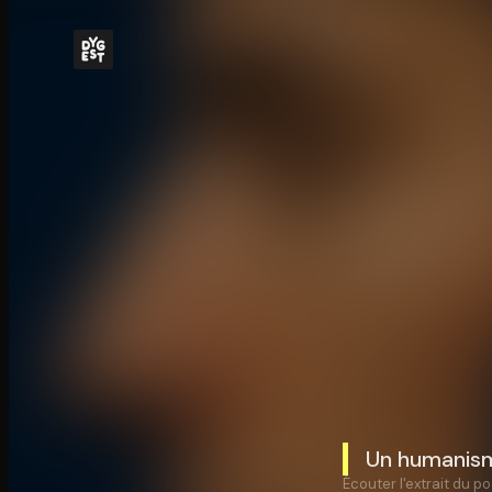
Un humanis
Écouter l'extrait du po