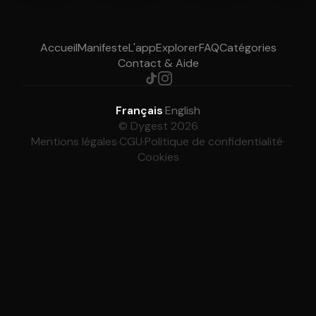
Accueil
Manifeste
L'app
Explorer
FAQ
Catégories
Contact & Aide
Français
·
English
© Dygest 2026
Mentions légales
·
CGU
·
Politique de confidentialité
·
Cookies