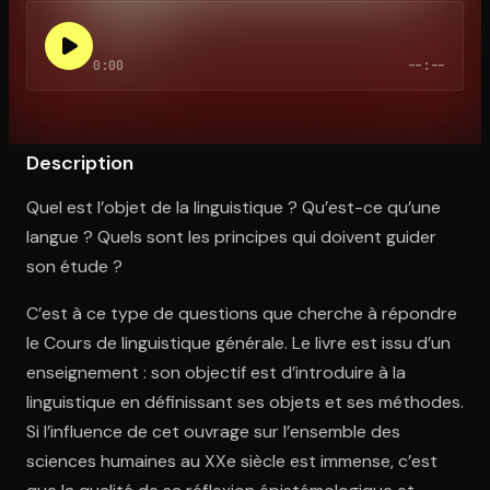
0:00
--:--
Ouvre l'app Appareil photo, pointe sur le code. C'est gratuit à l
Description
Quel est l’objet de la linguistique ? Qu’est-ce qu’une
langue ? Quels sont les principes qui doivent guider
son étude ?
C’est à ce type de questions que cherche à répondre
le Cours de linguistique générale. Le livre est issu d’un
enseignement : son objectif est d’introduire à la
linguistique en définissant ses objets et ses méthodes.
Si l’influence de cet ouvrage sur l’ensemble des
sciences humaines au XXe siècle est immense, c’est