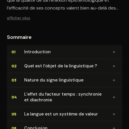
que la qualité de sa réflexion épistémologique et
l’efficacité de ses concepts valent bien au-delà des
sciences du langage.
afficher plus
Sommaire
+
In­tro­duc­tion
01
+
Quel est l’objet de la lin­guis­tique ?
02
+
Nature du signe lin­guis­tique
03
L’effet du facteur temps : synchronie
+
04
et diachronie
+
La langue est un système de valeur
05
+
Conclusion
06