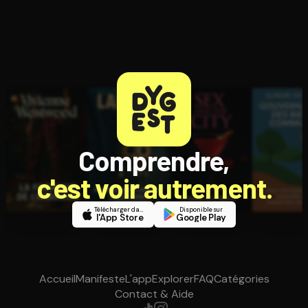
Comprendre,
c'est voir autrement.
Télécharger dans
Disponible sur
l'App Store
Google Play
Accueil
Manifeste
L'app
Explorer
FAQ
Catégories
Contact & Aide