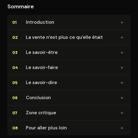
Sommaire
+
In­tro­duc­tion
01
+
La vente n’est plus ce qu’elle était
02
+
Le savoir-être
03
+
Le savoir-faire
04
+
Le savoir-dire
05
+
Conclusion
06
+
Zone critique
07
+
Pour aller plus loin
08