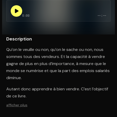
0:00
--:--
Ouvre l'app Appareil photo, pointe sur le code. C'est gratuit à l
Description
Qu’on le veuille ou non, qu’on le sache ou non, nous
sommes tous des vendeurs. Et la capacité à vendre
gagne de plus en plus d’importance, à mesure que le
monde se numérise et que la part des emplois salariés
diminue.
Autant donc apprendre à bien vendre. C’est l’objectif
de ce livre.
afficher plus