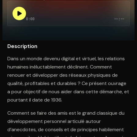
0:00
--:--
Ouvre l'app Appareil photo, pointe sur le code. C'est gratuit à l
Description
Dans un monde devenu digital et virtuel, les relations
humaines inéluctablement déclinent. Comment
renouer et développer des réseaux physiques de
qualité, profitables et durables ? Ce présent ouvrage
a pour objectif de nous aider dans cette démarche, et
pourtant il date de 1936.
Comment se faire des amis est le grand classique du
développement personnel articulé autour
d’anecdotes, de conseils et de principes habilement