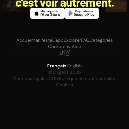
c'est voir autrement.
Télécharger dans
Disponible sur
l'App Store
Google Play
Accueil
Manifeste
L'app
Explorer
FAQ
Catégories
Contact & Aide
Français
·
English
© Dygest 2026
Mentions légales
·
CGU
·
Politique de confidentialité
·
Cookies