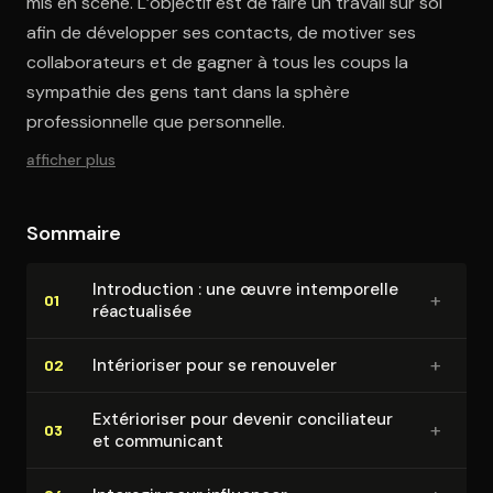
mis en scène. L’objectif est de faire un travail sur soi
afin de développer ses contacts, de motiver ses
collaborateurs et de gagner à tous les coups la
sympathie des gens tant dans la sphère
professionnelle que personnelle.
afficher plus
Sommaire
In­tro­duc­tion : une œuvre in­tem­po­relle
+
01
ré­ac­tua­li­sée
+
In­té­rio­ri­ser pour se renouveler
02
Ex­té­rio­ri­ser pour devenir conci­lia­teur
+
03
et communicant