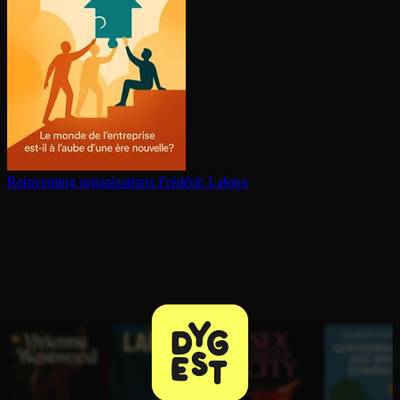
Reinventing or­ga­ni­za­tions
Frédéric Laloux