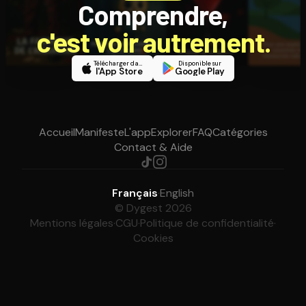
Comprendre,
c'est voir autrement.
Télécharger dans
Disponible sur
l'App Store
Google Play
Accueil
Manifeste
L'app
Explorer
FAQ
Catégories
Contact & Aide
Français
·
English
© Dygest 2026
Mentions légales
·
CGU
·
Politique de confidentialité
·
Cookies