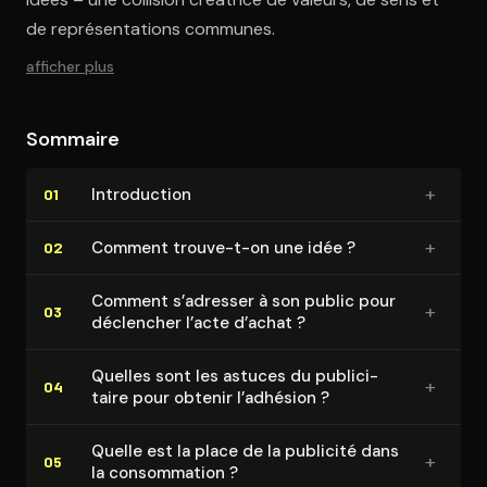
de représentations communes.
afficher plus
Sommaire
+
In­tro­duc­tion
01
+
Comment trouve-t-on une idée ?
02
Comment s’adresser à son public pour
+
03
déclencher l’acte d’achat ?
Quelles sont les astuces du pu­bli­ci­
+
04
taire pour obtenir l’adhésion ?
Quelle est la place de la publicité dans
+
05
la consom­ma­tion ?