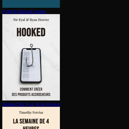
E-Myth
Michael Gerber
Hooked
Nir Eyal, Ryan Hoover