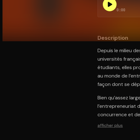
0:00
Ouvre l'app Appareil photo, pointe sur le code. C'est g
Description
Depuis le milieu d
universités françai
étudiants, elles 
au monde de l’entr
façon dont se dép
Bien qu’assez larg
l’entrepreneuriat 
concurrence et de 
afficher plus