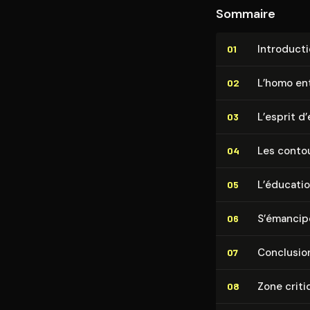
Sommaire
In­tro­duc­t
01
L’homo en­
02
L’esprit d
03
Les contour
04
L’éducation
05
S’émanciper
06
Conclusio
07
Zone criti
08