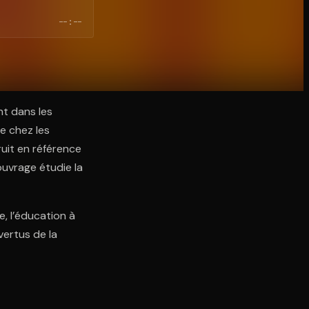
--:--
nt dans les
re chez les
uit en référence
ouvrage étudie la
, l’éducation à
vertus de la