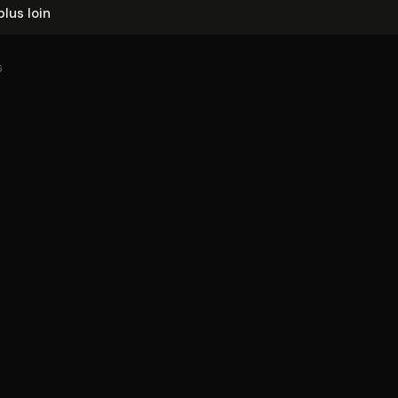
plus loin
6