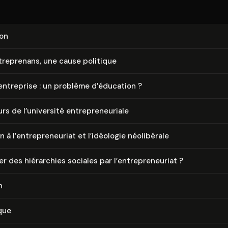
ion
tre­pre­nans, une cause politique
’entreprise : un problème d’éducation ?
s de l’université en­tre­pre­neu­riale
 à l’en­tre­pre­neu­riat et l’idéologie néolibérale
 des hiérarchies sociales par l’en­tre­pre­neu­riat ?
n
que