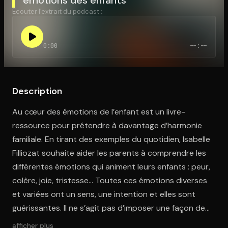
Écouter l'extrait du podcast :
Ouvre l'app Appareil photo, pointe sur le code. C'est gratuit à l
0:00
--:--
Description
Au cœur des émotions de l’enfant est un livre-
ressource pour prétendre à davantage d’harmonie
familiale. En tirant des exemples du quotidien, Isabelle
Filliozat souhaite aider les parents à comprendre les
différentes émotions qui animent leurs enfants : peur,
colère, joie, tristesse… Toutes ces émotions diverses
et variées ont un sens, une intention et elles sont
guérissantes. Il ne s’agit pas d’imposer une façon de
faire, mais plutôt d’éclairer, de dénouer les nœuds et
afficher plus