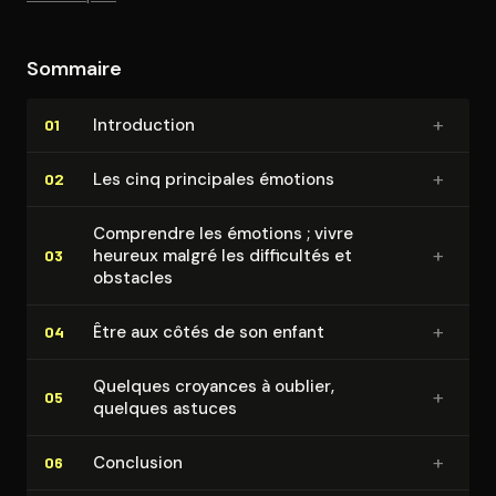
d’identifier certains obstacles.
Sommaire
+
In­tro­duc­tion
01
+
Les cinq principales émotions
02
Comprendre les émotions ; vivre
+
heureux malgré les difficultés et
03
obstacles
+
Être aux côtés de son enfant
04
Quelques croyances à oublier,
+
05
quelques astuces
+
Conclusion
06