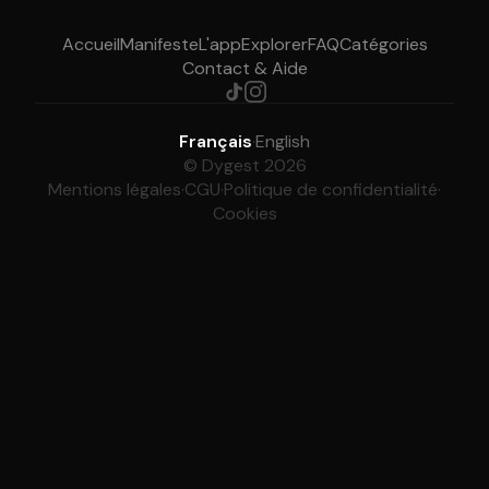
Accueil
Manifeste
L'app
Explorer
FAQ
Catégories
Contact & Aide
Français
·
English
© Dygest 2026
Mentions légales
·
CGU
·
Politique de confidentialité
·
Cookies