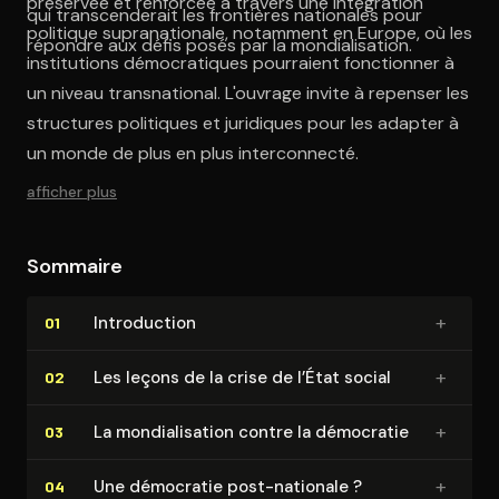
préservée et renforcée à travers une intégration
qui transcenderait les frontières nationales pour
politique supranationale, notamment en Europe, où les
répondre aux défis posés par la mondialisation.
institutions démocratiques pourraient fonctionner à
un niveau transnational. L'ouvrage invite à repenser les
structures politiques et juridiques pour les adapter à
un monde de plus en plus interconnecté.
afficher plus
Sommaire
+
In­tro­duc­tion
01
+
Les leçons de la crise de l’État social
02
+
La mon­dia­li­sa­tion contre la démocratie
03
+
Une démocratie post-nationale ?
04