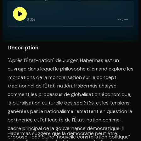
0:00
--:--
Ouvre l'app Appareil photo, pointe sur le code. C'est gratuit à l
Description
"Après l’État-nation" de Jürgen Habermas est un
ouvrage dans lequel le philosophe allemand explore les
implications de la mondialisation sur le concept
traditionnel de l'État-nation. Habermas analyse
comment les processus de globalisation économique,
la pluralisation culturelle des sociétés, et les tensions
générées par le nationalisme remettent en question la
pertinence et l'efficacité de l'État-nation comme
cadre principal de la gouvernance démocratique. Il
Habermas suggère que la démocratie peut être
propose l'idée d'une "nouvelle constellation politique"