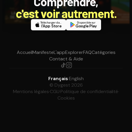
Comprendre,
c'est voir autrement.
Télécharger dans
Disponible sur
l'App Store
Google Play
Accueil
Manifeste
L'app
Explorer
FAQ
Catégories
Contact & Aide
Français
·
English
© Dygest 2026
Mentions légales
·
CGU
·
Politique de confidentialité
·
Cookies