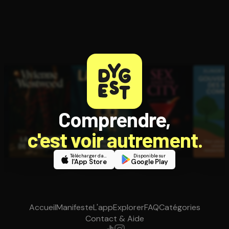
Comprendre,
c'est voir autrement.
Télécharger dans
Disponible sur
l'App Store
Google Play
Accueil
Manifeste
L'app
Explorer
FAQ
Catégories
Contact & Aide