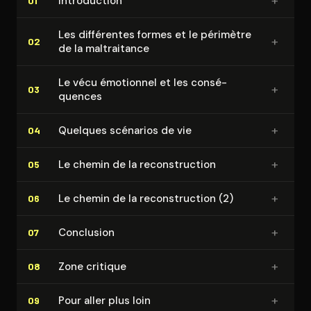
+
In­tro­duc­tion
01
Les différentes formes et le périmètre
+
02
de la mal­trai­tance
Le vécu émotionnel et les consé­
+
03
quences
+
Quelques scénarios de vie
04
+
Le chemin de la re­cons­truc­tion
05
+
Le chemin de la re­cons­truc­tion (2)
06
+
Conclusion
07
+
Zone critique
08
+
Pour aller plus loin
09