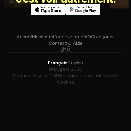
Télécharger dans
Disponible sur
l'App Store
Google Play
Accueil
Manifeste
L'app
Explorer
FAQ
Catégories
Contact & Aide
Français
·
English
© Dygest 2026
Mentions légales
·
CGU
·
Politique de confidentialité
·
Cookies