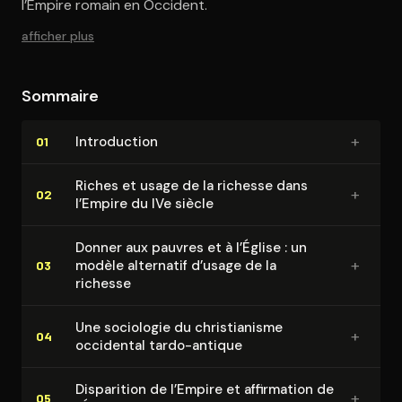
l’Empire romain en Occident.
afficher plus
Sommaire
+
In­tro­duc­tion
01
Riches et usage de la richesse dans
+
02
l’Empire du IVe siècle
Donner aux pauvres et à l’Église : un
+
modèle alternatif d’usage de la
03
richesse
Une sociologie du chris­tia­nisme
+
04
occidental tardo-antique
Disparition de l’Empire et affirmation de
+
05