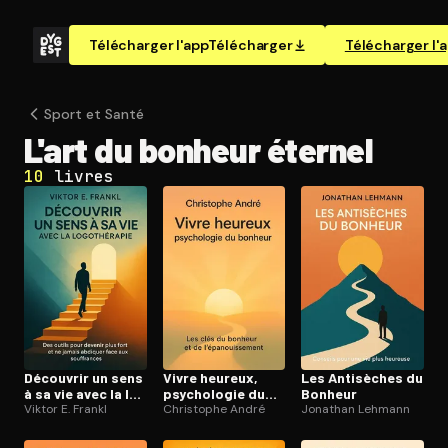
Télécharger l'app
Télécharger
Télécharger l'
Sport et Santé
L'art du bonheur éternel
10
livres
Découvrir un sens
Vivre heureux,
Les Antisèches du
à sa vie avec la lo­
psychologie du
Bonheur
go­thé­ra­pie
Viktor E. Frankl
bonheur
Christophe André
Jonathan Lehmann