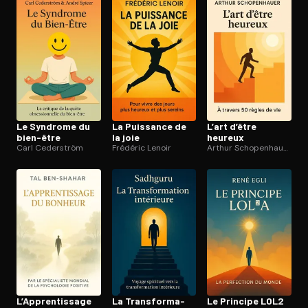
Ouvre l'app Appareil photo, pointe sur le code. C'est gratuit à l
Le Syndrome du
La Puissance de
L’art d’être
bien-être
la joie
heureux
Carl Cederström
Frédéric Lenoir
Arthur Schopenhauer
L’Ap­pren­tis­sage
La Trans­for­ma­
Le Principe LOL2