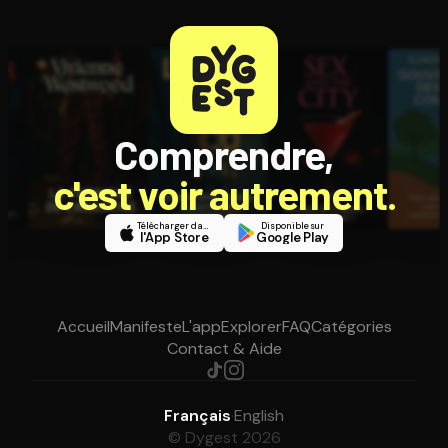
Comprendre,
c'est voir autrement.
Télécharger dans
Disponible sur
l'App Store
Google Play
Accueil
Manifeste
L'app
Explorer
FAQ
Catégories
Contact & Aide
Français
·
English
© Dygest 2026