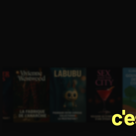
Ouvre l'app Appareil photo, pointe sur le code. C'est g
c'