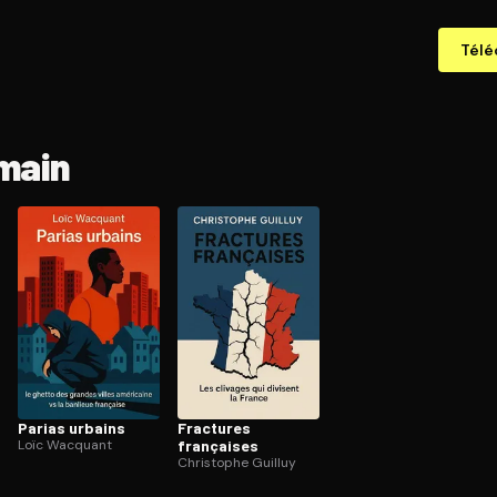
Télé
emain
Parias urbains
Fractures
Loïc Wacquant
françaises
Christophe Guilluy