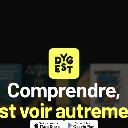
ratuit à l'essai.
Comprendre,
est voir autreme
Télécharger dans
Disponible sur
l'App Store
Google Play