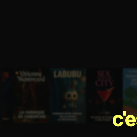
Ouvre l'app Appareil photo, pointe sur le code. C'est g
c'