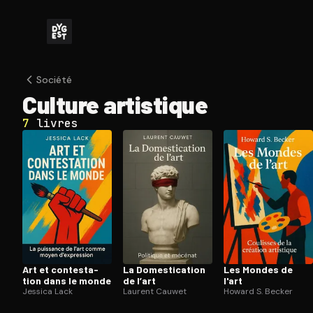
Société
Culture artistique
7
livres
Art et contes­ta­
La Do­mes­ti­ca­tion
Les Mondes de
tion dans le monde
de l’art
l'art
Jessica Lack
Laurent Cauwet
Howard S. Becker