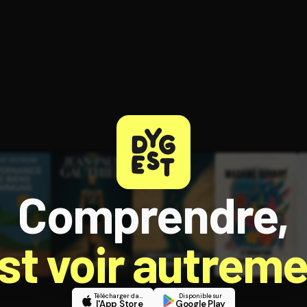
ratuit à l'essai.
Comprendre,
est voir autreme
Télécharger dans
Disponible sur
l'App Store
Google Play