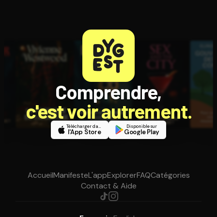
Comprendre,
c'est voir autrement.
Télécharger dans
Disponible sur
l'App Store
Google Play
Accueil
Manifeste
L'app
Explorer
FAQ
Catégories
Contact & Aide