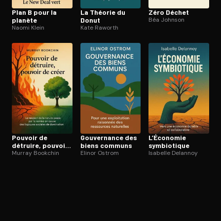
Plan B pour la
La Théorie du
Zéro Déchet
planète
Donut
Béa Johnson
Naomi Klein
Kate Raworth
Pouvoir de
Gouvernance des
L’Économie
détruire, pouvoir
biens communs
symbiotique
de créer
Murray Bookchin
Elinor Ostrom
Isabelle Delannoy