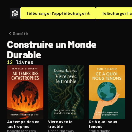
Télécharger l'app
Télécharger
Télécharger l'
Société
Construire un Monde
Durable
12
livres
Au temps des ca­
Vivre avec le
Ce à quoi nous
tas­trophes
trouble
tenons
Isabelle Stengers
Donna Haraway
Émilie Hache