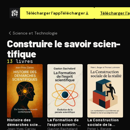
Télécharger l'app
Télécharger
Télécharger l'
Science et Technologie
Construire le savoir scien­
ti­fique
13
livres
Histoire des
La Formation de
La Construc­tion
démarches scien­
l’esprit scien­ti­
sociale de la
ti­fiques
Jean-Yves Cariou
fique
Gaston Bachelard
réalité
Peter L. Berger