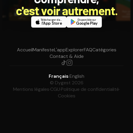
c'est voir autrement.
Télécharger dans
Disponible sur
l'App Store
Google Play
Accueil
Manifeste
L'app
Explorer
FAQ
Catégories
Contact & Aide
Français
·
English
© Dygest 2026
Mentions légales
·
CGU
·
Politique de confidentialité
·
Cookies