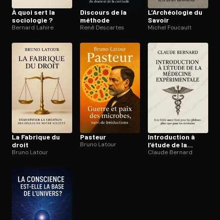
À quoi sert la
Discours de la
L’Archéologie du
sociologie ?
méthode
Savoir
Bernard Lahire
René Descartes
Michel Foucault
La Fabrique du
Pasteur
In­tro­duc­tion à
droit
Bruno Latour
l’étude de la
Bruno Latour
médecine ex­pé­ri­
Claude Bernard
men­tale