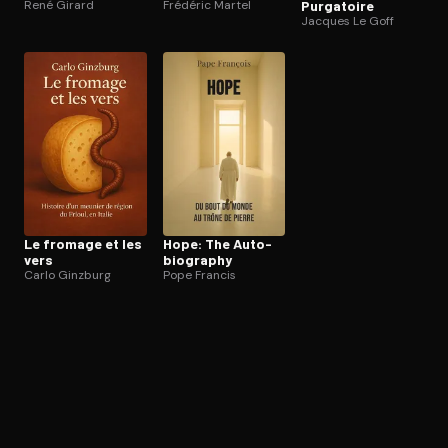
René Girard
Frédéric Martel
Purgatoire
Jacques Le Goff
Le fromage et les
Hope: The Au­to­
vers
bio­gra­phy
Carlo Ginzburg
Pope Francis