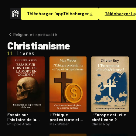
Télécharger l'app
Télécharger
Télécharger l'
Religion et spi­ri­tua­li­té
Chris­tia­nisme
11
livres
Essais sur
L’Éthique
L’Europe est-elle
l’histoire de la
protestante et
chrétienne ?
mort en Occident
Philippe Ariès
l’esprit du
Max Weber
Olivier Roy
capitalisme