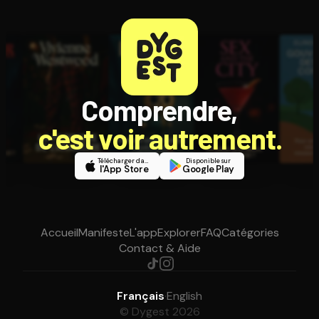
Comprendre,
c'est voir autrement.
Télécharger dans
Disponible sur
l'App Store
Google Play
Accueil
Manifeste
L'app
Explorer
FAQ
Catégories
Contact & Aide
Français
·
English
© Dygest 2026