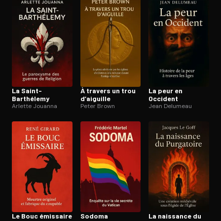
Ouvre l'app Appareil photo, pointe sur le code. C'est gratuit à l
La Saint-
À travers un trou
La peur en
Barthélemy
d’aiguille
Occident
Arlette Jouanna
Peter Brown
Jean Delumeau
Le Bouc émissaire
Sodoma
La naissance du