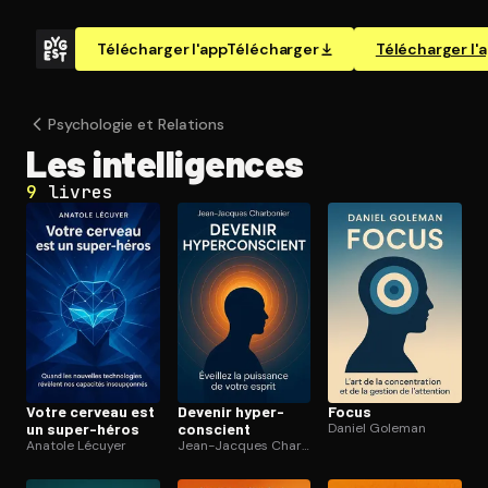
Télécharger l'app
Télécharger
Télécharger l'
Psychologie et Relations
Les in­tel­li­gences
9
livres
Votre cerveau est
Devenir hy­per­
Focus
un super-héros
cons­cient
Daniel Goleman
Anatole Lécuyer
Jean-Jacques Charbonier