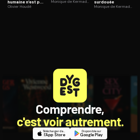
humaine n’est pas
Monique de Kermadec
surdouée
un algorithme
Olivier Houdé
Monique de Kermadec
Comprendre,
c'est voir autrement.
Télécharger dans
Disponible sur
l'App Store
Google Play