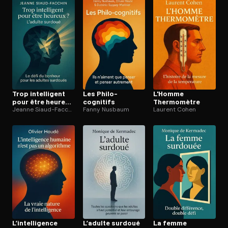
Ouvre l'app Appareil photo, pointe sur le code. C'est gratuit à l
Trop intelligent
Les Philo-
L'Homme
pour être heureux
cognitifs
Thermomètre
? L’adulte
Jeanne Siaud-Facchin
Fanny Nusbaum
Laurent Cohen
surdoué
L’in­tel­li­gence
L’adulte surdoué
La femme