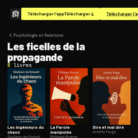
Télécharger l'app
Télécharger
Télécharger l'
Psychologie et Relations
Les ficelles de la
propagande
8
livres
Les Ingénieurs du
La Parole
Dire et mal dire
chaos
manipulée
Arlette Farge
Giuliano da Empoli
Philippe Breton