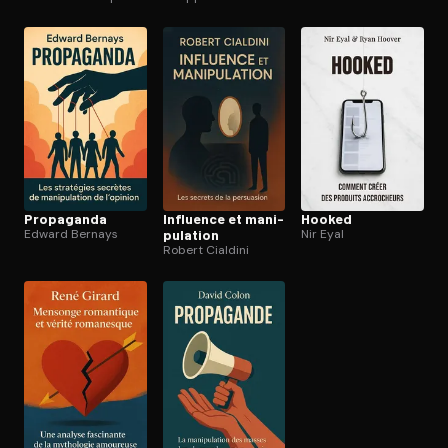
Ouvre l'app Appareil photo, pointe sur le code. C'est gratuit à l
Propaganda
Influence et ma­ni­
Hooked
Edward Bernays
pu­la­tion
Nir Eyal
Robert Cialdini