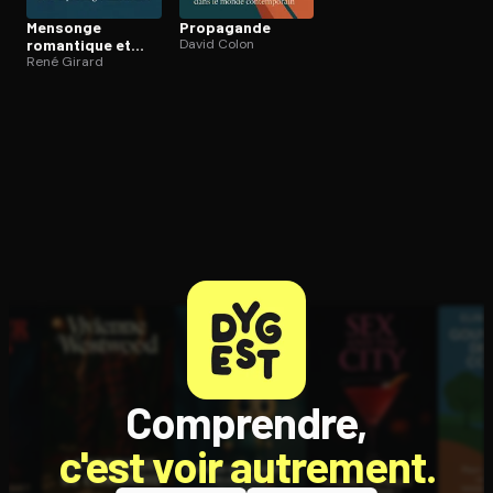
Mensonge
Propagande
romantique et
David Colon
vérité
René Girard
romanesque
Comprendre,
c'est voir autrement.