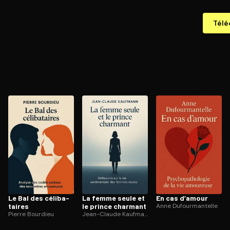
Télé
Le Bal des cé­li­ba­
La femme seule et
En cas d’amour
taires
le prince charmant
Anne Dufourmantelle
Pierre Bourdieu
Jean-Claude Kaufmann