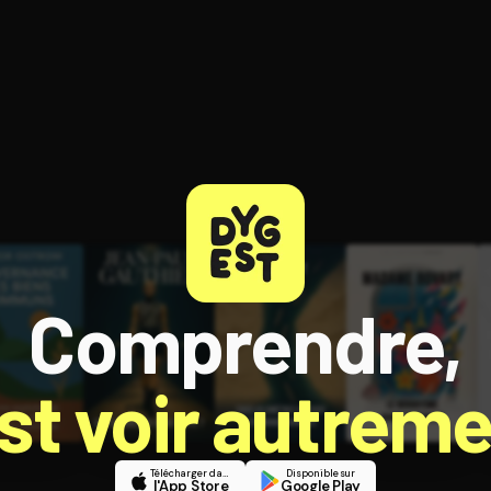
ratuit à l'essai.
Comprendre,
est voir autreme
Télécharger dans
Disponible sur
l'App Store
Google Play