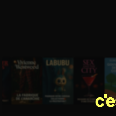
Ouvre l'app Appareil photo, pointe sur le code. C'est g
c'