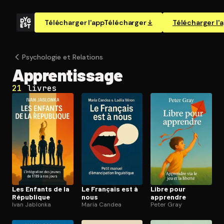
Télécharger l'app
Télécharger
Télécharger l'
Psychologie et Relations
Ap­pren­tis­sage
21
livres
Les Enfants de la
Le Français est à
Libre pour
République
nous
apprendre
Ivan Jablonka
Maria Candea
Peter Gray