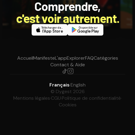
Comprendre,
c'est voir autrement.
Télécharger dans
Disponible sur
l'App Store
Google Play
Accueil
Manifeste
L'app
Explorer
FAQ
Catégories
Contact & Aide
Français
·
English
© Dygest 2026
Mentions légales
·
CGU
·
Politique de confidentialité
·
Cookies