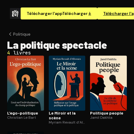
Télécharger l'app
Télécharger
Télécharger l'
Politique
La politique spectacle
4
livres
L’ego-politique
Le Miroir et la
Politique people
Christian Le Bart
scène
Jamil Dakhlia
Myriam Revault d’Allonnes