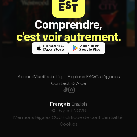
Comprendre,
c'est voir autrement.
Télécharger dans
Disponible sur
l'App Store
Google Play
Accueil
Manifeste
L'app
Explorer
FAQ
Catégories
Contact & Aide
Français
·
English
© Dygest 2026
Mentions légales
·
CGU
·
Politique de confidentialité
·
Cookies