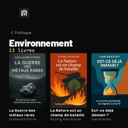
Politique
En­vi­ron­ne­ment
13
livres
La Guerre des
La Nature est un
Est-ce déjà
métaux rares
champ de bataille
demain ?
Guillaume Pitron
Razmig Keucheyan
Ivan Krastev