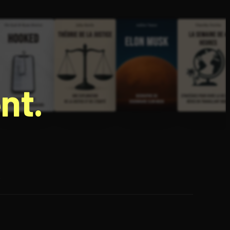
nt.
e