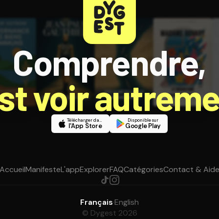
Comprendre,
est voir autreme
Télécharger dans
Disponible sur
l'App Store
Google Play
Accueil
Manifeste
L'app
Explorer
FAQ
Catégories
Contact & Aid
Français
·
English
© Dygest 2026