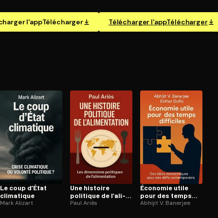
charger l'app
Télécharger
Télécharger l'app
Télécharger
Le coup d’État
Une histoire
Économie utile
climatique
politique de l’ali­
pour des temps
Mark Alizart
men­ta­tion
Paul Ariès
difficiles
Abhijit V. Banerjee