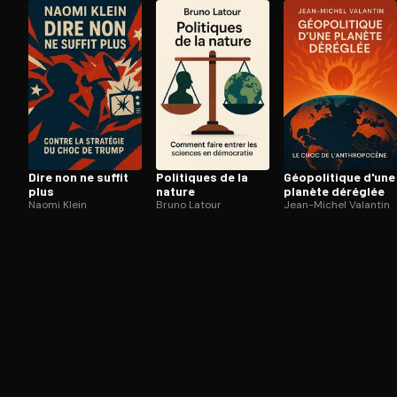
Ouvre l'app Appareil photo, pointe sur le code. C'est g
Dire non ne suffit
Politiques de la
Géo­po­li­tique d'une
plus
nature
planète déréglée
Naomi Klein
Bruno Latour
Jean-Michel Valantin