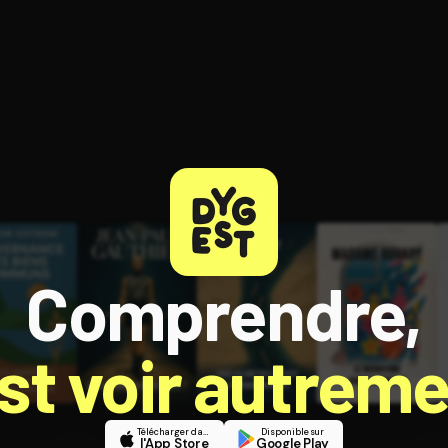
ratuit à l'essai.
Comprendre,
est voir autreme
Télécharger dans
Disponible sur
l'App Store
Google Play