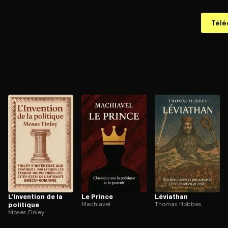
Télé
L’Invention de la
Le Prince
Léviathan
politique
Machiavel
Thomas Hobbes
Moses Finley