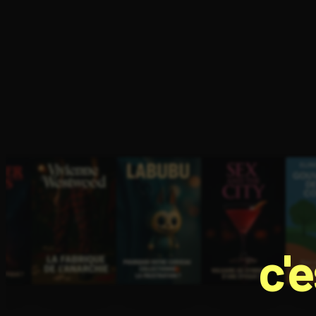
Ouvre l'app Appareil photo, pointe sur le code. C'est g
c'