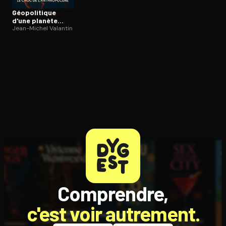
Géo­po­li­tique
d'une planète
déréglée
Jean-Michel Valantin
Comprendre,
c'est voir autrement.