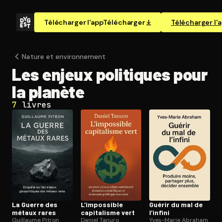
Télécharger l'app
Télécharger
Télécharger l'
Nature et en­vi­ron­ne­ment
Les enjeux politiques pour
la planète
7
livres
La Guerre des
L’impossible
Guérir du mal de
métaux rares
capitalisme vert
l’infini
Guillaume Pitron
Daniel Tanuro
Yves-Marie Abraham