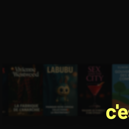
Ouvre l'app Appareil photo, pointe sur le code. C'est g
c'