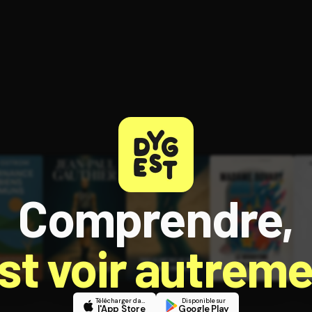
ratuit à l'essai.
Comprendre,
est voir autreme
Télécharger dans
Disponible sur
l'App Store
Google Play