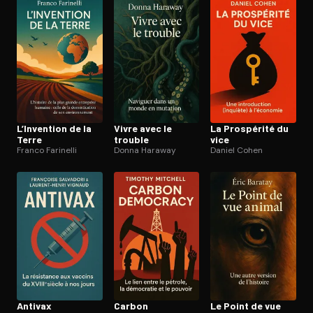
Ouvre l'app Appareil photo, pointe sur le code. C'est gratuit à l
L’Invention de la
Vivre avec le
La Prospérité du
Terre
trouble
vice
Franco Farinelli
Donna Haraway
Daniel Cohen
Antivax
Carbon
Le Point de vue