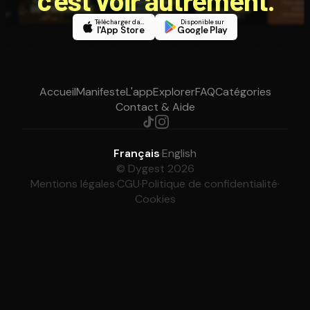
Télécharger dans
Disponible sur
l'App Store
Google Play
Accueil
Manifeste
L'app
Explorer
FAQ
Catégories
Contact & Aide
Français
·
English
© Dygest 2026
Mentions légales
·
CGU
·
Politique de confidentialité
·
Cookies