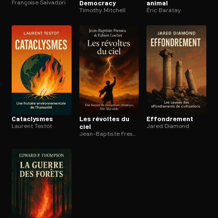
Françoise Salvadori
Democracy
animal
Timothy Mitchell
Éric Baratay
Cataclysmes
Les révoltes du
Ef­fon­dre­ment
Laurent Testot
ciel
Jared Diamond
Jean-Baptiste Fressoz