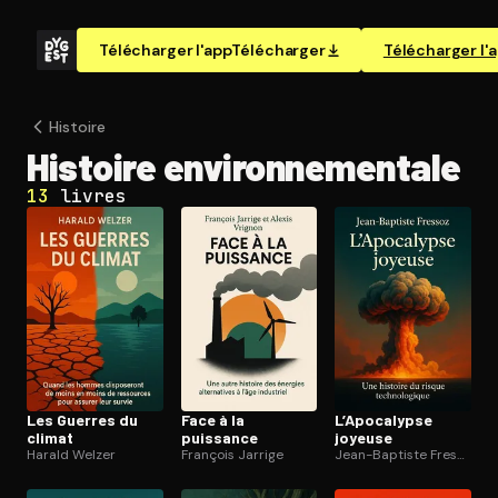
Télécharger l'app
Télécharger
Télécharger l'
Histoire
Histoire en­vi­ron­ne­men­tale
13
livres
Les Guerres du
Face à la
L’Apocalypse
climat
puissance
joyeuse
Harald Welzer
François Jarrige
Jean-Baptiste Fressoz