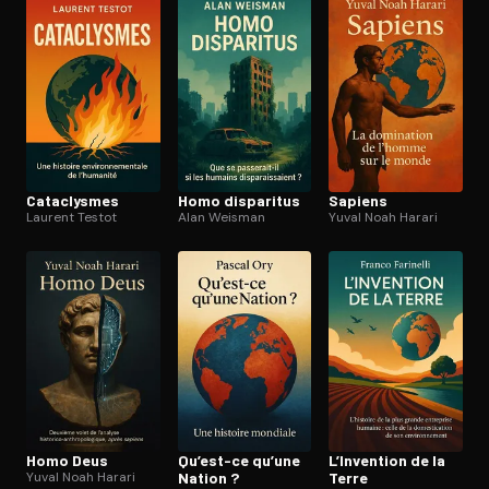
Ouvre l'app Appareil photo, pointe sur le code. C'est gratuit à l
Cataclysmes
Homo disparitus
Sapiens
Laurent Testot
Alan Weisman
Yuval Noah Harari
Homo Deus
Qu’est-ce qu’une
L’Invention de la
Yuval Noah Harari
Nation ?
Terre