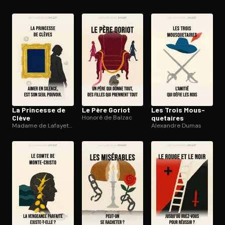
Ouvre l'app Appareil photo, pointe sur le code. C'est gratuit à l
La Princesse de
Le Père Goriot
Les Trois Mous­
Clève
Honoré de Balzac
que­taires
Madame de Lafayette
Alexandre Dumas