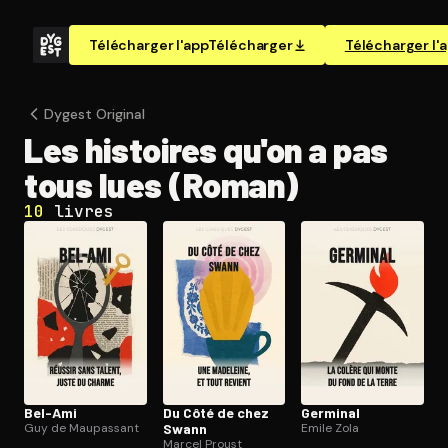
Télécharger l'app
Télécharger
Télécharger l'
Dygest Original
Les histoires qu'on a pas
tous lues (Roman)
10
livres
Bel-Ami
Du Côté de chez
Germinal
Guy de Maupassant
Swann
Emile Zola
Marcel Proust