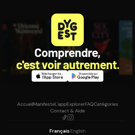
Comprendre,
c'est voir autrement.
Télécharger dans
Disponible sur
l'App Store
Google Play
Accueil
Manifeste
L'app
Explorer
FAQ
Catégories
Contact & Aide
Français
·
English