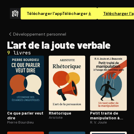
Télécharger l'app
Télécharger
Télécharger l'
Dé­ve­lop­pe­ment personnel
L'art de la joute verbale
9
livres
Ce que parler veut
Rhétorique
Petit traité de
dire
Aristote
ma­ni­pu­la­tion à
Pierre Bourdieu
l’usage des
R. V. Joule
honnêtes gens