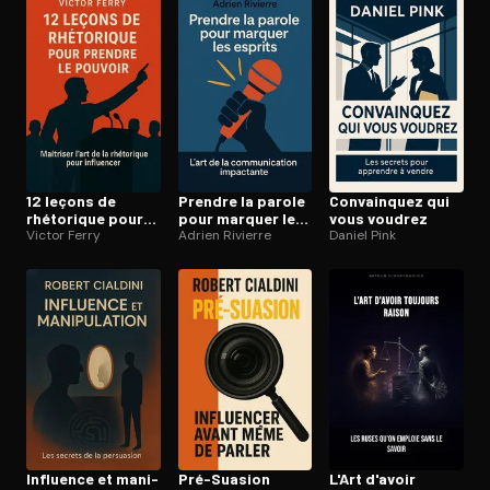
Ouvre l'app Appareil photo, pointe sur le code. C'est gratuit à l
12 leçons de
Prendre la parole
Convainquez qui
rhétorique pour
pour marquer les
vous voudrez
prendre le
Victor Ferry
esprits
Adrien Rivierre
Daniel Pink
pouvoir
Influence et ma­ni­
Pré-Suasion
L'Art d'avoir