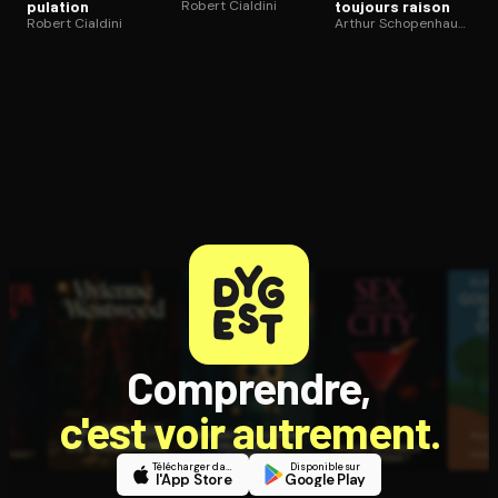
pu­la­tion
Robert Cialdini
toujours raison
Robert Cialdini
Arthur Schopenhauer
Comprendre,
c'est voir autrement.
Télécharger dans
Disponible sur
l'App Store
Google Play