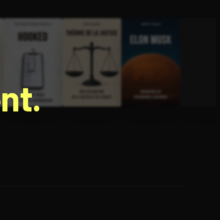
nt.
e