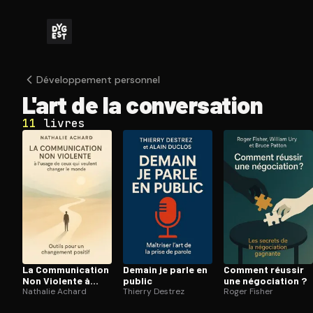
Dé­ve­lop­pe­ment personnel
L'art de la conver­sa­tion
11
livres
La Com­mu­ni­ca­tion
Demain je parle en
Comment réussir
Non Violente à
public
une négociation ?
l’usage de ceux qui
Nathalie Achard
Thierry Destrez
Roger Fisher
veulent changer le