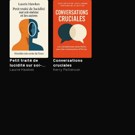
monde
Ouvre l'app Appareil photo, pointe sur le code. C'est g
Petit traité de
Conver­sa­tions
lucidité sur soi-
cruciales
même et les autres
Laurie Hawkes
Kerry Patterson