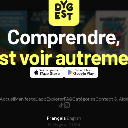
Comprendre,
est voir autreme
Télécharger dans
Disponible sur
l'App Store
Google Play
Accueil
Manifeste
L'app
Explorer
FAQ
Catégories
Contact & Aid
Français
·
English
© Dygest 2026