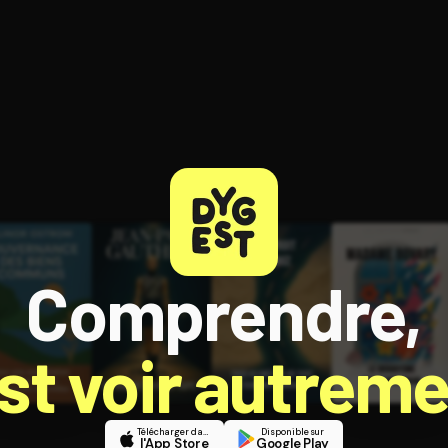
ratuit à l'essai.
Comprendre,
est voir autreme
Télécharger dans
Disponible sur
l'App Store
Google Play