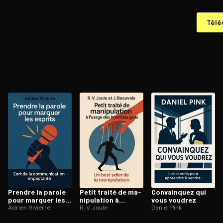
Télé
Prendre la parole
Petit traité de ma­
Convainquez qui
pour marquer les
ni­pu­la­tion à
vous voudrez
esprits
Adrien Rivierre
l’usage des
R. V. Joule
Daniel Pink
honnêtes gens