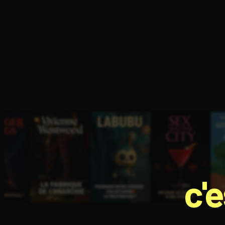
Ouvre l'app Appareil photo, pointe sur le code. C'est g
c'