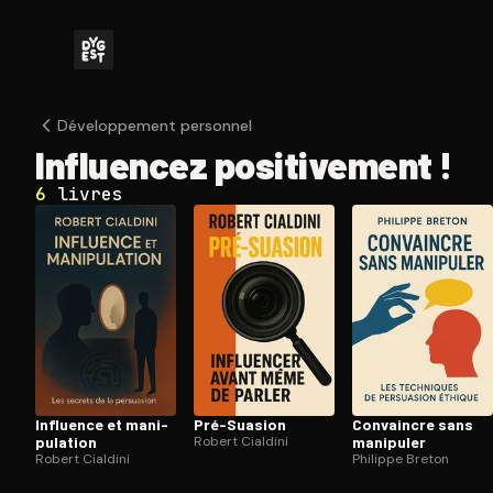
Dé­ve­lop­pe­ment personnel
Influencez po­si­ti­ve­ment !
6
livres
Influence et ma­ni­
Pré-Suasion
Convaincre sans
pu­la­tion
Robert Cialdini
manipuler
Robert Cialdini
Philippe Breton