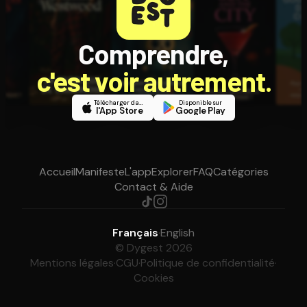
Comprendre,
c'est voir autrement.
Télécharger dans
Disponible sur
l'App Store
Google Play
Accueil
Manifeste
L'app
Explorer
FAQ
Catégories
Contact & Aide
Français
·
English
© Dygest 2026
Mentions légales
·
CGU
·
Politique de confidentialité
·
Cookies