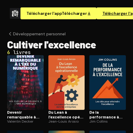
Télécharger l'app
Télécharger
Télécharger l'
Dé­ve­lop­pe­ment personnel
Cultiver l'ex­cel­lence
6
livres
Devenir
Du Lean à
De la
remarquable à
l’excellence opé­
performance à
l’ère du numérique
Valentin Decker
ra­tion­nelle
Jean-Louis Arosio
l’excellence
Jim Collins