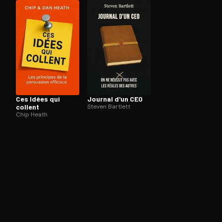
Ouvre l'app Appareil photo, pointe sur le code. C'est g
Ces Idées qui
Journal d'un CEO
collent
Steven Bartlett
Chip Heath