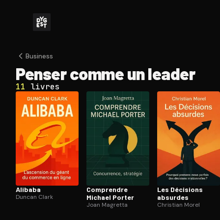
Business
Penser comme un leader
11
livres
Alibaba
Comprendre
Les Décisions
Duncan Clark
Michael Porter
absurdes
Joan Magretta
Christian Morel