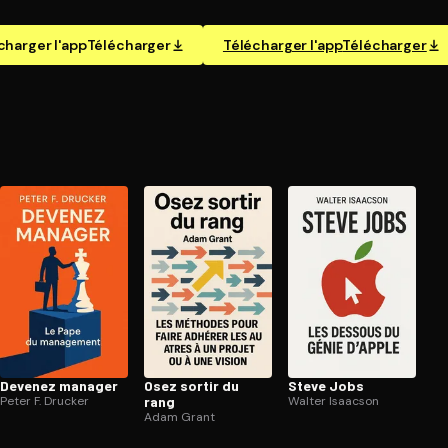
charger l'app
Télécharger
Télécharger l'app
Télécharger
Devenez manager
Osez sortir du
Steve Jobs
Peter F. Drucker
rang
Walter Isaacson
Adam Grant