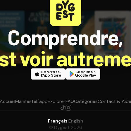
Comprendre,
est voir autreme
Télécharger dans
Disponible sur
l'App Store
Google Play
Accueil
Manifeste
L'app
Explorer
FAQ
Catégories
Contact & Aid
Français
·
English
© Dygest 2026