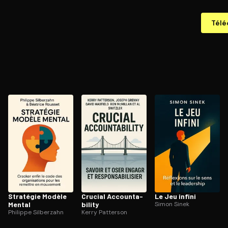
Télé
Stratégie Modèle
Crucial Ac­coun­ta­
Le Jeu infini
Mental
bi­li­ty
Simon Sinek
Philippe Silberzahn
Kerry Patterson