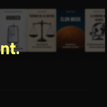
nt.
e