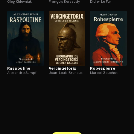
Oleg Khlevniuk
François Kersaudy
Didier Le Fur
Raspoutine
Ver­cin­gé­to­rix
Robespierre
Alexandre Sumpf
Jean-Louis Brunaux
Marcel Gauchet