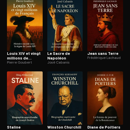
Ouvre l'app Appareil photo, pointe sur le code. C'est gratuit à l
Louis XIV et vingt
Le Sacre de
Jean sans Terre
millions de
Napoléon
Frédérique Lachaud
Français
Pierre Goubert
José Cabanis
Staline
Winston Churchill
Diane de Poitiers