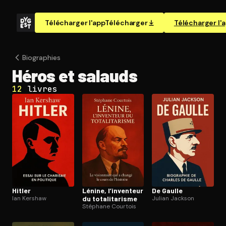
Télécharger l'app
Télécharger
Télécharger l'
Biographies
Héros et salauds
12
livres
Hitler
Lénine, l’inventeur
De Gaulle
Ian Kershaw
du to­ta­li­ta­risme
Julian Jackson
Stéphane Courtois