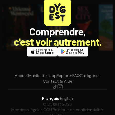
Comprendre,
c'est voir autrement.
Télécharger dans
Disponible sur
l'App Store
Google Play
Accueil
Manifeste
L'app
Explorer
FAQ
Catégories
Contact & Aide
Français
·
English
© Dygest 2026
Mentions légales
·
CGU
·
Politique de confidentialité
·