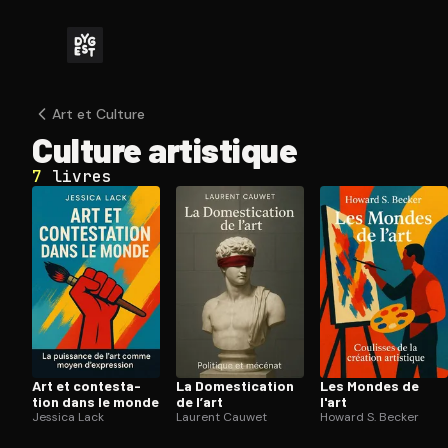
Art et Culture
Culture artistique
7
livres
Art et contes­ta­
La Do­mes­ti­ca­tion
Les Mondes de
tion dans le monde
de l’art
l'art
Jessica Lack
Laurent Cauwet
Howard S. Becker