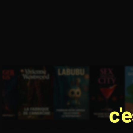
Ouvre l'app Appareil photo, pointe sur le code. C'est g
c'