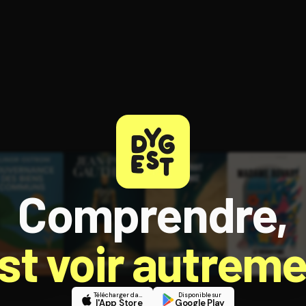
ratuit à l'essai.
Comprendre,
est voir autreme
Télécharger dans
Disponible sur
l'App Store
Google Play