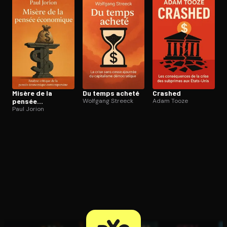
Ouvre l'app Appareil photo, pointe sur le code. C'est gratuit à l
Misère de la
Du temps acheté
Crashed
pensée
Wolfgang Streeck
Adam Tooze
économique
Paul Jorion