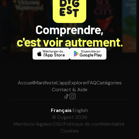
Comprendre,
c'est voir autrement.
Télécharger dans
Disponible sur
l'App Store
Google Play
Accueil
Manifeste
L'app
Explorer
FAQ
Catégories
Contact & Aide
Français
·
English
© Dygest 2026
Mentions légales
·
CGU
·
Politique de confidentialité
·
Cookies