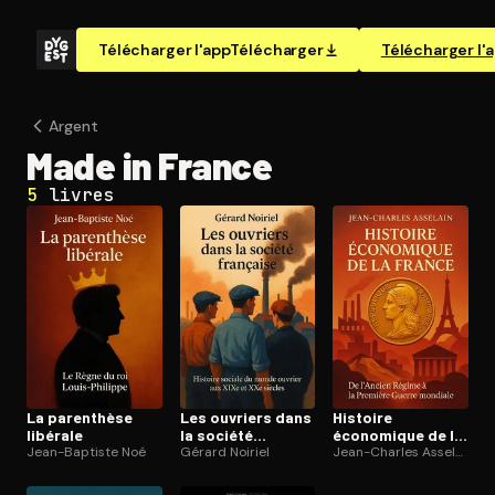
Télécharger l'app
Télécharger
Télécharger l'
Argent
Made in France
5
livres
La parenthèse
Les ouvriers dans
Histoire
libérale
la société
économique de la
Jean-Baptiste Noé
française
Gérard Noiriel
France (t.1)
Jean-Charles Asselain