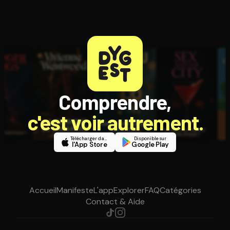
Comprendre,
c'est voir autrement.
Télécharger dans
Disponible sur
l'App Store
Google Play
Accueil
Manifeste
L'app
Explorer
FAQ
Catégories
Contact & Aide