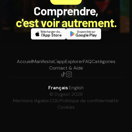
Comprendre,
c'est voir autrement.
Télécharger dans
Disponible sur
l'App Store
Google Play
Accueil
Manifeste
L'app
Explorer
FAQ
Catégories
Contact & Aide
Français
·
English
© Dygest 2026
Mentions légales
·
CGU
·
Politique de confidentialité
·
Cookies