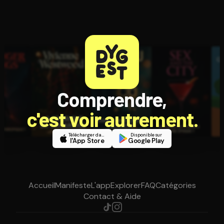
Comprendre,
c'est voir autrement.
Télécharger dans
Disponible sur
l'App Store
Google Play
Accueil
Manifeste
L'app
Explorer
FAQ
Catégories
Contact & Aide