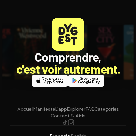
Comprendre,
c'est voir autrement.
Télécharger dans
Disponible sur
l'App Store
Google Play
Accueil
Manifeste
L'app
Explorer
FAQ
Catégories
Contact & Aide