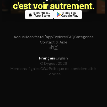
c'est voir autrement.
Télécharger dans
Disponible sur
l'App Store
Google Play
Accueil
Manifeste
L'app
Explorer
FAQ
Catégories
Contact & Aide
Français
·
English
© Dygest 2026
Mentions légales
·
CGU
·
Politique de confidentialité
·
Cookies