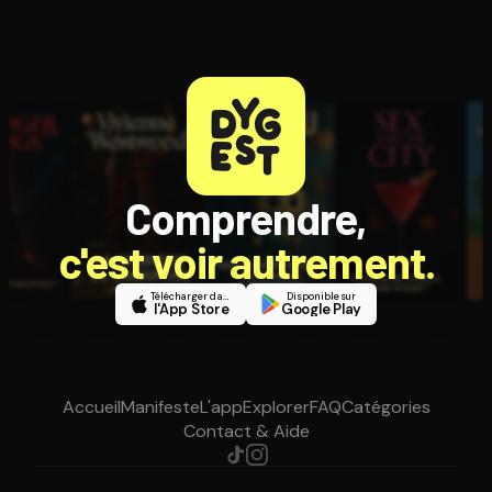
Comprendre,
c'est voir autrement.
Télécharger dans
Disponible sur
l'App Store
Google Play
Accueil
Manifeste
L'app
Explorer
FAQ
Catégories
Contact & Aide