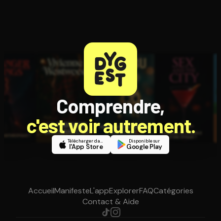
Comprendre,
c'est voir autrement.
Télécharger dans
Disponible sur
l'App Store
Google Play
Accueil
Manifeste
L'app
Explorer
FAQ
Catégories
Contact & Aide