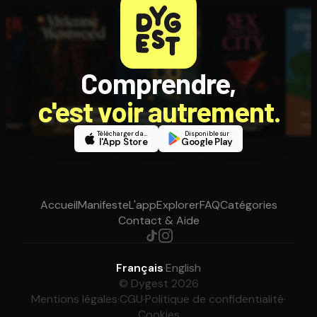
Comprendre,
c'est voir autrement.
Télécharger dans
Disponible sur
l'App Store
Google Play
Accueil
Manifeste
L'app
Explorer
FAQ
Catégories
Contact & Aide
Français
·
English
© Dygest 2026
Mentions légales
·
CGU
·
Politique de confidentialité
·
Cookies